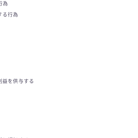
行為
する行為
利益を供与する