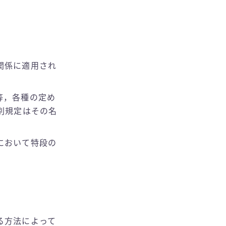
関係に適用され
等，各種の定め
別規定はその名
において特段の
る方法によって