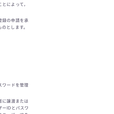
ことによって，
登録の申請を承
ものとします。
スワードを管理
者に譲渡または
ーIDとパスワ