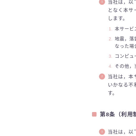
当社は，以
となく本サ
します。
本サービ
地震，落
なった場
コンピュ
その他，
当社は，本
いかなる不
す。
第8条（利用
当社は，以