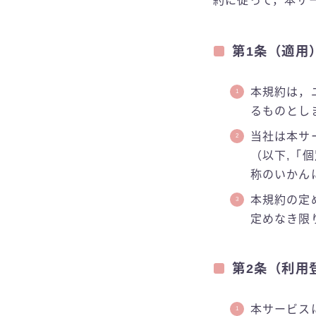
約に従って，本サ
第1条（適用
本規約は，
るものとし
当社は本サ
（以下,「
称のいかん
本規約の定
定めなき限
第2条（利用
本サービス