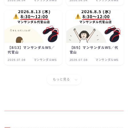
2026.08.04
マンサンダルWS
2026.08.04
マンサンダルWS
【8/13】マンサンダルWS／
【8/5】マンサンダルWS／代
代官山
官山
2026.07.08
マンサンダルWS
2026.07.08
マンサンダルWS
もっと見る