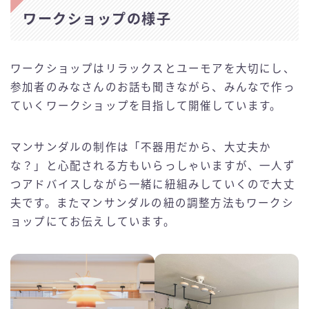
ワークショップの様子
ワークショップはリラックスとユーモアを大切にし、
参加者のみなさんのお話も聞きながら、みんなで作っ
ていくワークショップを目指して開催しています。
マンサンダルの制作は「不器用だから、大丈夫か
な？」と心配される方もいらっしゃいますが、一人ず
つアドバイスしながら一緒に紐組みしていくので大丈
夫です。またマンサンダルの紐の調整方法もワークシ
ョップにてお伝えしています。