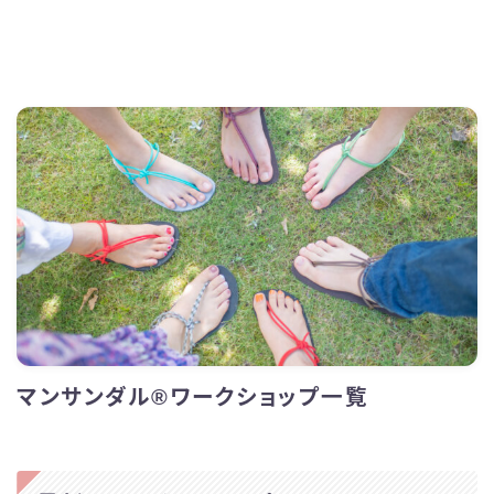
マンサンダル®︎ワークショップ一覧