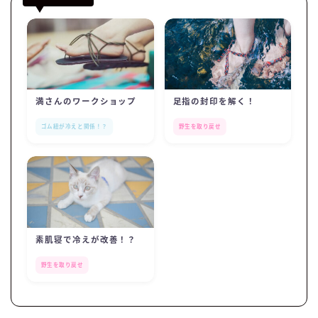
満さんのワークショップ
足指の封印を解く！
ゴム紐が冷えと関係！？
野生を取り戻せ
素肌寝で冷えが改善！？
野生を取り戻せ