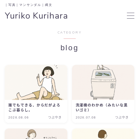
｜写真｜マンサンダル｜縄文
Yuriko Kurihara
MENU
CATEGORY
home
blog
menu
プロフィール撮影
自然体の魅力
素肌フォト
女性らしさを楽しむ
お花フォト
お花と一緒に
マンサンダル®︎とは？
もっと詳しく
誰でもできる、からだがよろ
洗濯機のわかめ（みたいな黒
こぶ暮らし。
いゴミ）
マンサンダル®︎WS
最新のワークショップ
2026.08.06
つぶやき
2026.07.08
つぶやき
blog
日々を楽しむ