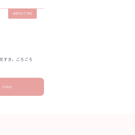
ABOUT ME
文すき。ごろごろ
 copy