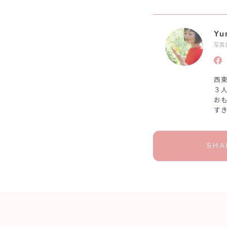
Yu
写真
西
３人
お
す
SHA