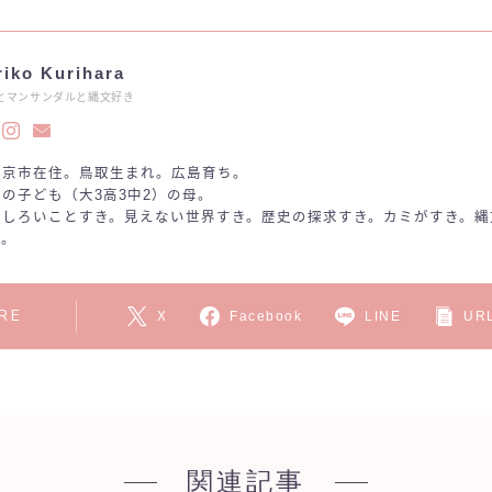
riko Kurihara
とマンサンダルと縄文好き
東京市在住。鳥取生まれ。広島育ち。
の子ども（大3高3中2）の母。
もしろいことすき。見えない世界すき。歴史の探求すき。カミがすき。縄
き。
RE
X
Facebook
LINE
URL
関連記事